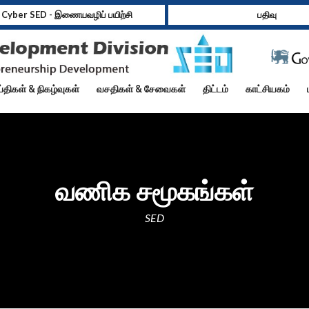
Cyber SED - இணையவழிப் பயிற்சி
பதிவு
்திகள் & நிகழ்வுகள்
வசதிகள் & சேவைகள்
திட்டம்
காட்சியகம்
வணிக சமூகங்கள்
SED