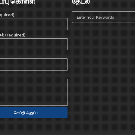
ர்பு கொள்ள
தேடல்
equired)
ல் (required)