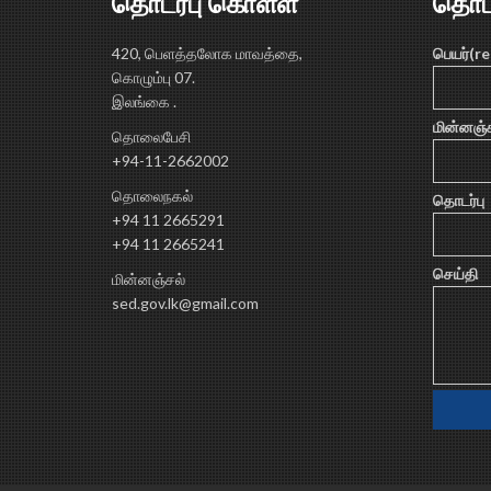
தொடர்பு கொள்ள
தொட
420, பெளத்தலோக மாவத்தை,
பெயர்(r
கொழும்பு 07.
இலங்கை .
மின்னஞ்ச
தொலைபேசி
+94-11-2662002
தொலைநகல்
தொடர்பு
+94 11 2665291
+94 11 2665241
செய்தி
மின்னஞ்சல்
sed.gov.lk@gmail.com