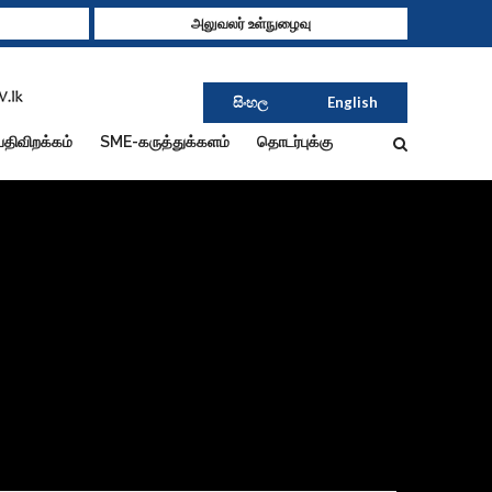
அலுவலர் உள்நுழைவு
සිංහල
English
பதிவிறக்கம்
SME-கருத்துக்களம்
தொடர்புக்கு